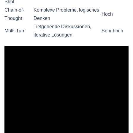
Shot
Chain-of-
Komplexe Probleme, logisches
Hoch
Thought
Denken
Tiefgehende Diskussionen,
Multi-Turn
Sehr hoch
iterative Lösungen