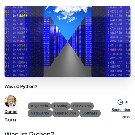
Was
ist
Python?
10.
Allgemein
Hosting
IT-Lexikon
September
Daniel
Netzwerke
Opensource
Software
2019
Faust
Was ist Python?