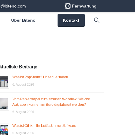
fo@biteno.com
Fernwartung
Kontakt
s
Über Biteno
Search
ktuellste Beiträge
Was ist PhpStorm? Unser Leitfaden.
6. August 2026
Vom Papierstapel zum smarten Workflow: Welche
Aufgaben können im Büro digitalisiert werden?
6. August 2026
Was ist Citrix – Ihr Leitfaden zur Software
6. August 2026