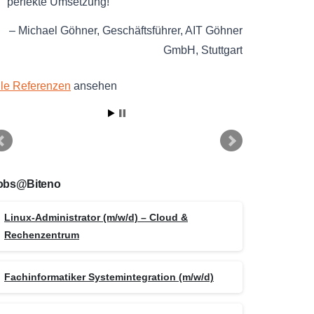
perfekte Umsetzung!
Michael Göhner
Geschäftsführer
AIT Göhner
GmbH
Stuttgart
lle Referenzen
ansehen
obs@Biteno
Linux-Administrator (m/w/d) – Cloud &
Rechenzentrum
Fachinformatiker Systemintegration (m/w/d)