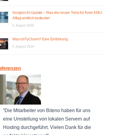
Googles KI-Update – Was die neuen Tools für Ihren KMU-
Alltag wirklich bedeuten
5. August 2026
Was ist PyCharm? Eine Einführung.
5. August 2026
eferenzen
Die Mitarbeiter von Biteno haben für uns
eine Umstellung von lokalen Servern auf
Hosting durchgeführt. Vielen Dank für die