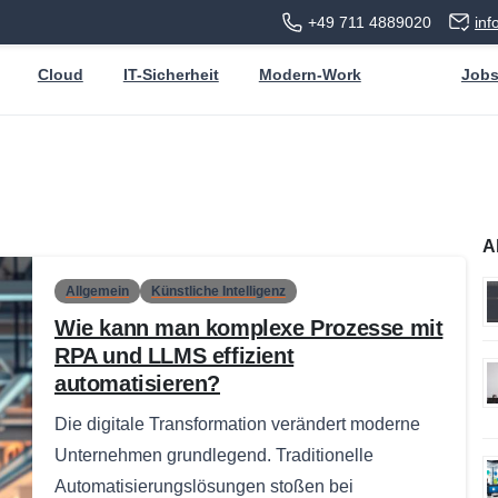
+49 711 4889020
in
Cloud
IT-Sicherheit
Modern-Work
Job
A
Allgemein
Künstliche Intelligenz
Wie kann man komplexe Prozesse mit
RPA und LLMS effizient
automatisieren?
Die digitale Transformation verändert moderne
Unternehmen grundlegend. Traditionelle
Automatisierungslösungen stoßen bei