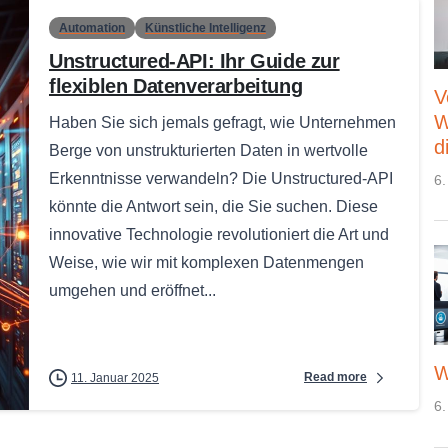
Automation
Künstliche Intelligenz
Unstructured-API: Ihr Guide zur
flexiblen Datenverarbeitung
V
W
Haben Sie sich jemals gefragt, wie Unternehmen
d
Berge von unstrukturierten Daten in wertvolle
Erkenntnisse verwandeln? Die Unstructured-API
6.
könnte die Antwort sein, die Sie suchen. Diese
innovative Technologie revolutioniert die Art und
Weise, wie wir mit komplexen Datenmengen
umgehen und eröffnet...
W
Read more
11. Januar 2025
6.