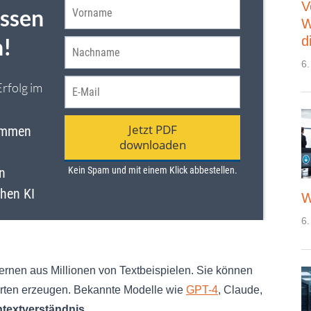
V
W
d
6.
W
6.
rnen aus Millionen von Textbeispielen. Sie können
rten erzeugen. Bekannte Modelle wie
GPT-4
, Claude,
textverständnis
.