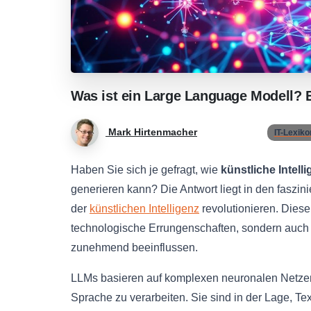
Was
ist
ein
Large
Language
Modell?
Mark Hirtenmacher
IT-Lexiko
Haben Sie sich je gefragt, wie
künstliche Intell
generieren kann? Die Antwort liegt in den faszi
der
künstlichen Intelligenz
revolutionieren. Dies
technologische Errungenschaften, sondern auch 
zunehmend beeinflussen.
LLMs basieren auf komplexen neuronalen Netzen 
Sprache zu verarbeiten. Sie sind in der Lage, Te