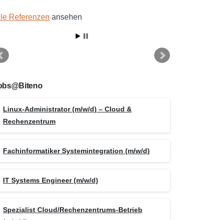
lle Referenzen
ansehen
obs@Biteno
Linux-Administrator (m/w/d) – Cloud &
Rechenzentrum
Fachinformatiker Systemintegration (m/w/d)
IT Systems Engineer (m/w/d)
Spezialist Cloud/Rechenzentrums-Betrieb