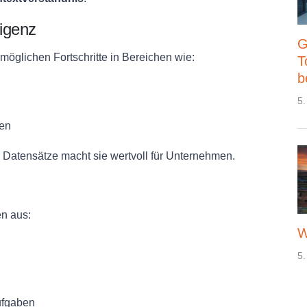
ligenz
G
rmöglichen Fortschritte in Bereichen wie:
T
b
5.
en
er Datensätze macht sie wertvoll für Unternehmen.
n aus:
W
5.
ufgaben