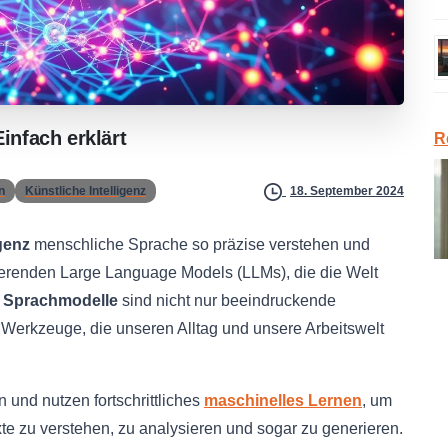
Einfach
erklärt
R
n
Künstliche Intelligenz
18. September 2024
igenz
menschliche Sprache so präzise verstehen und
nierenden Large Language Models (LLMs), die die Welt
e
Sprachmodelle
sind nicht nur beeindruckende
Werkzeuge, die unseren Alltag und unsere Arbeitswelt
und nutzen fortschrittliches
maschinelles Lernen
, um
xte zu verstehen, zu analysieren und sogar zu generieren.