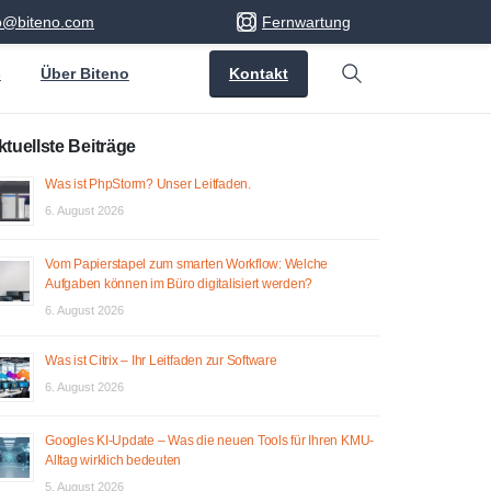
fo@biteno.com
Fernwartung
Kontakt
s
Über Biteno
Search
ktuellste Beiträge
Was ist PhpStorm? Unser Leitfaden.
6. August 2026
Vom Papierstapel zum smarten Workflow: Welche
Aufgaben können im Büro digitalisiert werden?
6. August 2026
Was ist Citrix – Ihr Leitfaden zur Software
6. August 2026
Googles KI-Update – Was die neuen Tools für Ihren KMU-
Alltag wirklich bedeuten
5. August 2026