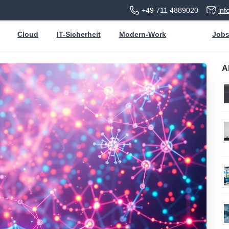
+49 711 4889020
in
Cloud
IT-Sicherheit
Modern-Work
Job
A