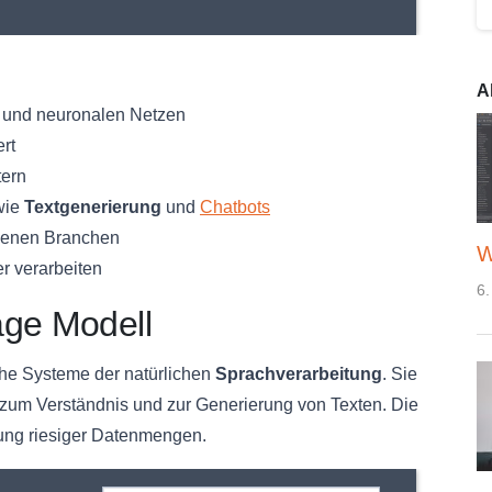
A
n und neuronalen Netzen
ert
tern
wie
Textgenerierung
und
Chatbots
edenen Branchen
W
r verarbeiten
6.
age Modell
che Systeme der natürlichen
Sprachverarbeitung
. Sie
zum Verständnis und zur Generierung von Texten. Die
tung riesiger Datenmengen.