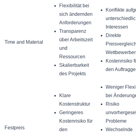
Flexibilität bei
Konflikte auf
sich ändernden
unterschiedli
Anforderungen
Interessen
Transparenz
Direkte
über Arbeitszeit
Time and Material
Preisvergleic
und
Wettbewerber
Ressourcen
Kostenrisiko f
Skalierbarkeit
den Auftragge
des Projekts
Weniger Flexib
Klare
bei Änderung
Kostenstruktur
Risiko
Geringeres
unvorhergese
Kostenrisiko für
Probleme
Festpreis
den
Wechselnde