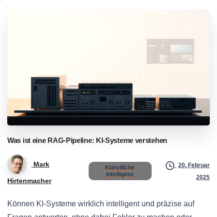
Was
ist
eine
RAG-Pipeline:
KI-Systeme
verstehen
Mark
20. Februar
Künstliche
Intelligenz
2025
Hirtenmacher
Können KI-Systeme wirklich intelligent und präzise auf