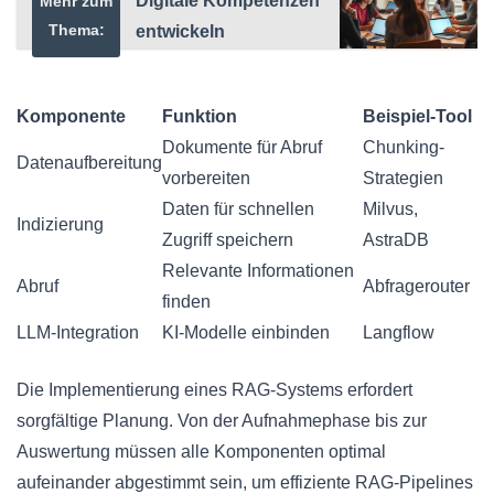
Digitale Kompetenzen
Mehr zum
Thema:
entwickeln
Komponente
Funktion
Beispiel-Tool
Dokumente für Abruf
Chunking-
Datenaufbereitung
vorbereiten
Strategien
Daten für schnellen
Milvus,
Indizierung
Zugriff speichern
AstraDB
Relevante Informationen
Abruf
Abfragerouter
finden
LLM-Integration
KI-Modelle einbinden
Langflow
Die Implementierung eines RAG-Systems erfordert
sorgfältige Planung. Von der Aufnahmephase bis zur
Auswertung müssen alle Komponenten optimal
aufeinander abgestimmt sein, um effiziente RAG-Pipelines