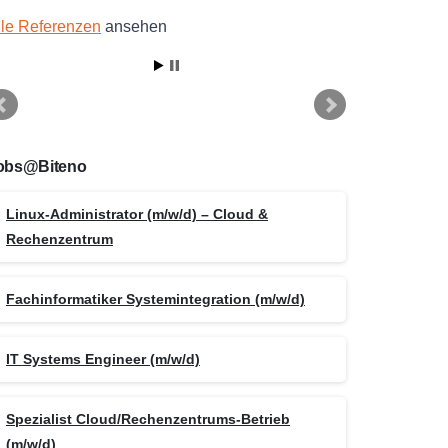
lle Referenzen
ansehen
obs@Biteno
Linux-Administrator (m/w/d) – Cloud &
Rechenzentrum
Fachinformatiker Systemintegration (m/w/d)
IT Systems Engineer (m/w/d)
Spezialist Cloud/Rechenzentrums-Betrieb
(m/w/d)