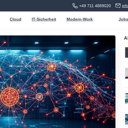
+49 711 4889020
in
Cloud
IT-Sicherheit
Modern-Work
Job
A