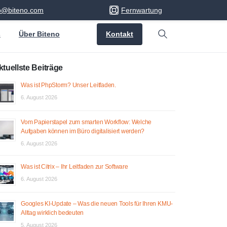
fo@biteno.com
Fernwartung
Kontakt
s
Über Biteno
Search
ktuellste Beiträge
Was ist PhpStorm? Unser Leitfaden.
6. August 2026
Vom Papierstapel zum smarten Workflow: Welche
Aufgaben können im Büro digitalisiert werden?
6. August 2026
Was ist Citrix – Ihr Leitfaden zur Software
6. August 2026
Googles KI-Update – Was die neuen Tools für Ihren KMU-
Alltag wirklich bedeuten
5. August 2026