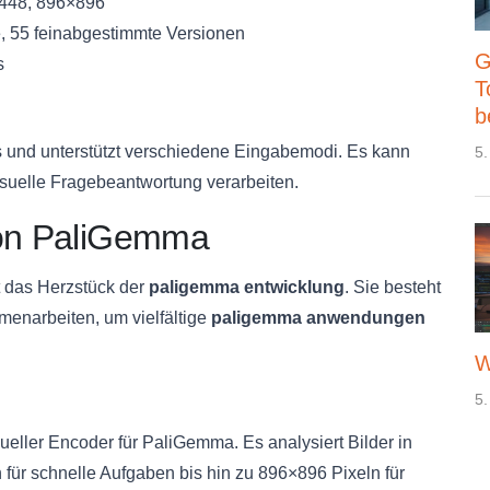
448, 896×896
, 55 feinabgestimmte Versionen
G
s
T
b
s und unterstützt verschiedene Eingabemodi. Es kann
5.
isuelle Fragebeantwortung verarbeiten.
von PaliGemma
t das Herzstück der
paligemma entwicklung
. Sie besteht
enarbeiten, um vielfältige
paligemma anwendungen
W
5.
ueller Encoder für PaliGemma. Es analysiert Bilder in
für schnelle Aufgaben bis hin zu 896×896 Pixeln für