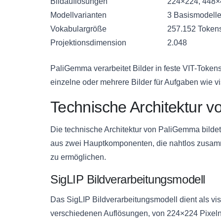
Bildauflösungen
224×224, 448×
Modellvarianten
3 Basismodelle
Vokabulargröße
257.152 Token
Projektionsdimension
2.048
PaliGemma verarbeitet Bilder in feste VIT-Token
einzelne oder mehrere Bilder für Aufgaben wie v
Technische Architektur 
Die technische Architektur von PaliGemma bilde
aus zwei Hauptkomponenten, die nahtlos zusamm
zu ermöglichen.
SigLIP Bildverarbeitungsmodell
Das SigLIP Bildverarbeitungsmodell dient als vis
verschiedenen Auflösungen, von 224×224 Pixeln 