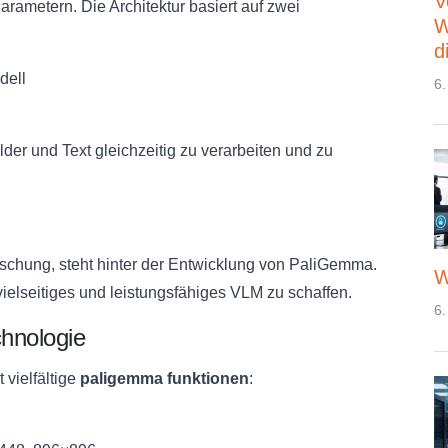
V
arametern. Die Architektur basiert auf zwei
W
d
dell
6.
er und Text gleichzeitig zu verarbeiten und zu
orschung, steht hinter der Entwicklung von PaliGemma.
W
 vielseitiges und leistungsfähiges VLM zu schaffen.
6.
hnologie
vielfältige
paligemma funktionen
: