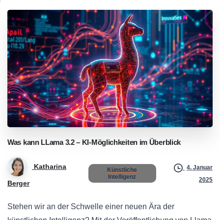
Was
kann
LLama
3.2
–
KI-Möglichkeiten
im
Überblick
Katharina
4. Januar
Künstliche
Intelligenz
2025
Berger
Stehen wir an der Schwelle einer neuen Ära der