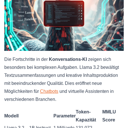
Die Fortschritte in der
Konversations-KI
zeigen sich
besonders bei komplexen Aufgaben. Llama 3.2 bewältigt
Textzusammenfassungen und kreative Inhaltsproduktion
mit beeindruckender Qualität. Dies eröffnet neue
Möglichkeiten für
Chatbots
und virtuelle Assistenten in
verschiedenen Branchen.
Token-
MMLU
Modell
Parameter
Kapazität
Score
Llama 3.2 – 1B Instruct
1 Milliarde
131.072
–