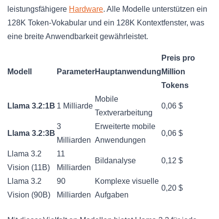
leistungsfähigere
Hardware
. Alle Modelle unterstützen ein
128K Token-Vokabular und ein 128K Kontextfenster, was
eine breite Anwendbarkeit gewährleistet.
Preis pro
Modell
Parameter
Hauptanwendung
Million
Tokens
Mobile
Llama 3.2:1B
1 Milliarde
0,06 $
Textverarbeitung
3
Erweiterte mobile
Llama 3.2:3B
0,06 $
Milliarden
Anwendungen
Llama 3.2
11
Bildanalyse
0,12 $
Vision (11B)
Milliarden
Llama 3.2
90
Komplexe visuelle
0,20 $
Vision (90B)
Milliarden
Aufgaben