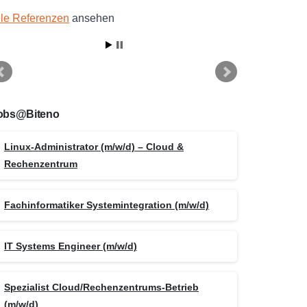
lle Referenzen
ansehen
obs@Biteno
Linux-Administrator (m/w/d) – Cloud &
Rechenzentrum
Fachinformatiker Systemintegration (m/w/d)
IT Systems Engineer (m/w/d)
Spezialist Cloud/Rechenzentrums-Betrieb
(m/w/d)