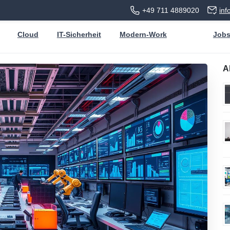
+49 711 4889020
in
Cloud
IT-Sicherheit
Modern-Work
Job
A