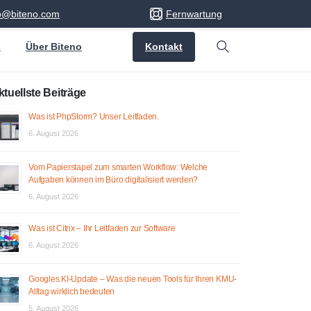
fo@biteno.com
Fernwartung
Kontakt
s
Über Biteno
Search
ktuellste Beiträge
Was ist PhpStorm? Unser Leitfaden.
6. August 2026
Vom Papierstapel zum smarten Workflow: Welche
Aufgaben können im Büro digitalisiert werden?
6. August 2026
Was ist Citrix – Ihr Leitfaden zur Software
6. August 2026
Googles KI-Update – Was die neuen Tools für Ihren KMU-
Alltag wirklich bedeuten
5. August 2026