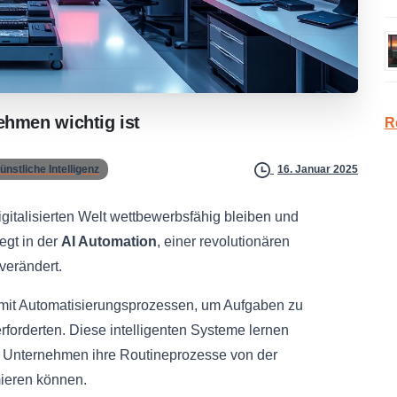
nehmen
wichtig
ist
R
ünstliche Intelligenz
16. Januar 2025
talisierten Welt wettbewerbsfähig bleiben und
iegt in der
AI Automation
, einer revolutionären
verändert.
z mit Automatisierungsprozessen, um Aufgaben zu
rforderten. Diese intelligenten Systeme lernen
h Unternehmen ihre Routineprozesse von der
ieren können.