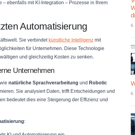
V
– ebenfalls mit KI-Integration – Prozesse in Ihrem
W
d
tzten Automatisierung
6.
äftswelt. Sie verbindet
künstliche Intelligenz
mit
glichkeiten für Unternehmen. Diese Technologie
ewältigen und gleichzeitig Kosten zu senken.
derne Unternehmen
 wie
natürliche Sprachverarbeitung
und
Robotic
W
mieren. Sie analysiert Daten, trifft Entscheidungen und
6.
en bedeutet dies eine Steigerung der Effizienz und
atisierung
:
ts KI und Automatisierung ein