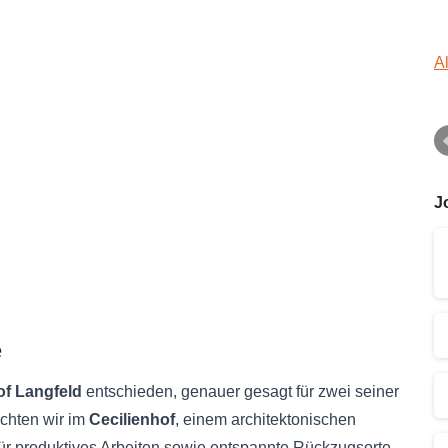
A
J
e
f Langfeld
entschieden, genauer gesagt für zwei seiner
achten wir im
Cecilienhof
, einem architektonischen
für produktives Arbeiten sowie entspannte Rückzugsorte.