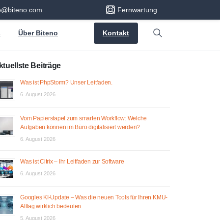
fo@biteno.com
Fernwartung
Kontakt
s
Über Biteno
Search
ktuellste Beiträge
Was ist PhpStorm? Unser Leitfaden.
6. August 2026
Vom Papierstapel zum smarten Workflow: Welche
Aufgaben können im Büro digitalisiert werden?
6. August 2026
Was ist Citrix – Ihr Leitfaden zur Software
6. August 2026
Googles KI-Update – Was die neuen Tools für Ihren KMU-
Alltag wirklich bedeuten
5. August 2026