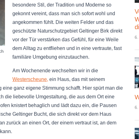
besondere Stil, der Tradition und Moderne so
V
gekonnt vereint, dass man sich sofort wohl und
W
angekommen fühlt. Die weiten Felder und das
d
geschützte Naturschutzgebiet Geltinger Birk direkt
6.
vor der Tür verstärken das Gefühl, für eine Weile
dem Alltag zu entfliehen und in eine vertraute, fast
ch
familiäre Umgebung einzutauchen.
Am Wochenende wechselten wir in die
Westerscheune,
ein Haus, das mit seinem
 eine ganz eigene Stimmung schafft. Hier spürt man die
W
 die liebevolle Umgestaltung, die aus dem Ort eine
en knistert behaglich und lädt dazu ein, die Pausen
6.
ische Geltinger Bucht, die sich direkt vor dem Haus
man zurück an einen Ort, der einem vertraut ist, an dem
kann.