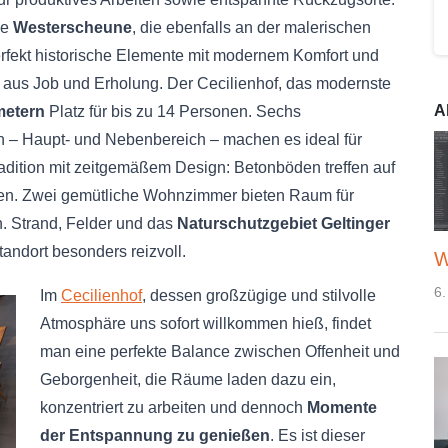
ie
Westerscheune
, die ebenfalls an der malerischen
erfekt historische Elemente mit modernem Komfort und
n aus Job und Erholung. Der Cecilienhof, das modernste
A
metern
Platz für bis zu 14 Personen. Sechs
 – Haupt- und Nebenbereich – machen es ideal für
radition mit zeitgemäßem Design: Betonböden treffen auf
nten. Zwei gemütliche Wohnzimmer bieten Raum für
. Strand, Felder und das
Naturschutzgebiet Geltinger
andort besonders reizvoll.
W
6.
Im
Cecilienhof
, dessen großzügige und stilvolle
Atmosphäre uns sofort willkommen hieß, findet
man eine perfekte Balance zwischen Offenheit und
Geborgenheit, die Räume laden dazu ein,
konzentriert zu arbeiten und dennoch
Momente
der Entspannung zu genießen
. Es ist dieser