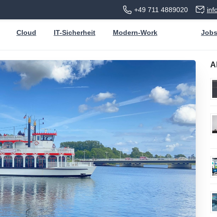
+49 711 4889020
in
Cloud
IT-Sicherheit
Modern-Work
Job
A