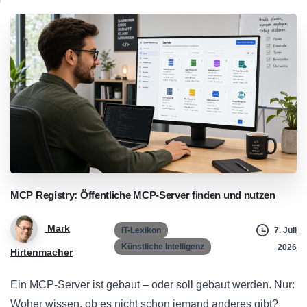
MCP
Registry:
Öffentliche
MCP-Server
finden
und
nutzen
Mark
IT-Lexikon
7. Juli
Künstliche Intelligenz
2026
Hirtenmacher
Ein MCP-Server ist gebaut – oder soll gebaut werden. Nur:
Woher wissen, ob es nicht schon jemand anderes gibt?