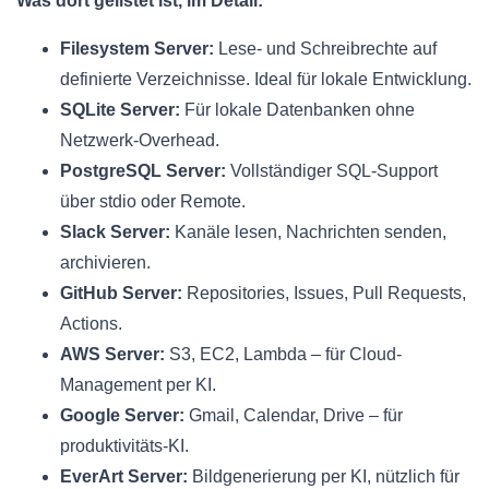
Was dort gelistet ist, im Detail:
Filesystem Server:
Lese- und Schreibrechte auf
definierte Verzeichnisse. Ideal für lokale Entwicklung.
SQLite Server:
Für lokale Datenbanken ohne
Netzwerk-Overhead.
PostgreSQL Server:
Vollständiger SQL-Support
über stdio oder Remote.
Slack Server:
Kanäle lesen, Nachrichten senden,
archivieren.
GitHub Server:
Repositories, Issues, Pull Requests,
Actions.
AWS Server:
S3, EC2, Lambda – für Cloud-
Management per KI.
Google Server:
Gmail, Calendar, Drive – für
produktivitäts-KI.
EverArt Server:
Bildgenerierung per KI, nützlich für