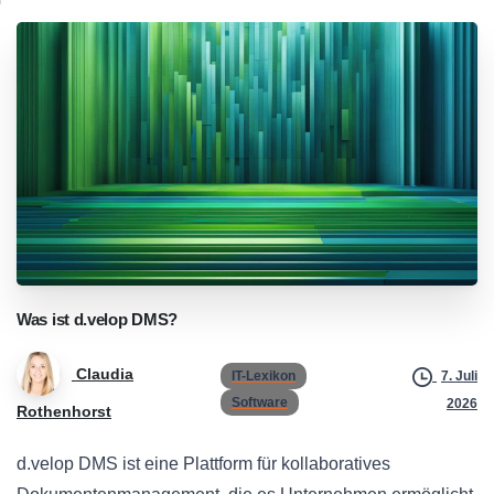
Was
ist
d.velop
DMS?
Claudia
IT-Lexikon
7. Juli
Software
2026
Rothenhorst
d.velop DMS ist eine Plattform für kollaboratives