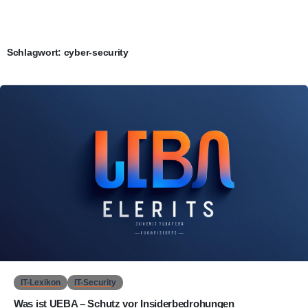
Schlagwort:
cyber-security
0
IT-Lexikon
IT-Security
Was ist UEBA – Schutz vor Insiderbedrohungen