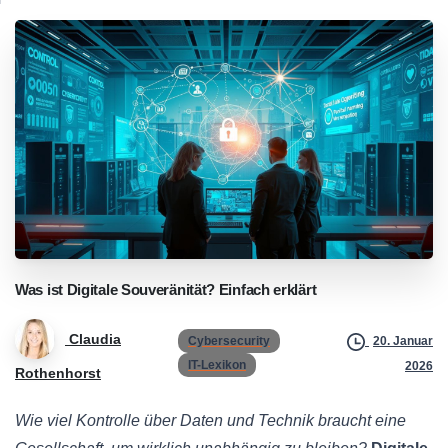
Was
ist
Digitale
Souveränität?
Einfach
erklärt
Claudia
Cybersecurity
20. Januar
IT-Lexikon
2026
Rothenhorst
Wie viel Kontrolle über Daten und Technik braucht eine