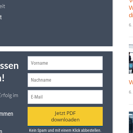
V
W
d
6.
W
6.