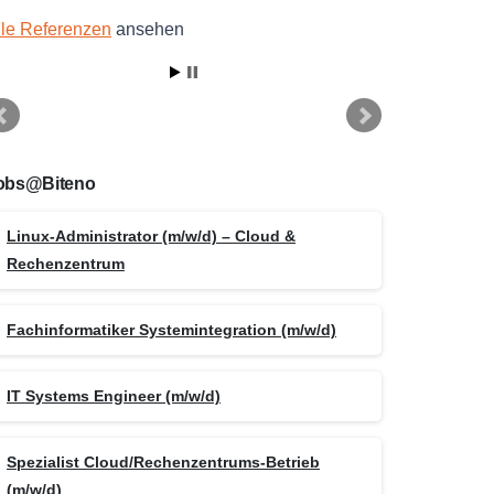
lle Referenzen
ansehen
obs@Biteno
Linux-Administrator (m/w/d) – Cloud &
Rechenzentrum
Fachinformatiker Systemintegration (m/w/d)
IT Systems Engineer (m/w/d)
Spezialist Cloud/Rechenzentrums-Betrieb
(m/w/d)