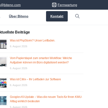
fo@biteno.com
Fernwartung
Kontakt
s
Über Biteno
Search
ktuellste Beiträge
Was ist PhpStorm? Unser Leitfaden.
6. August 2026
Vom Papierstapel zum smarten Workflow: Welche
Aufgaben können im Büro digitalisiert werden?
6. August 2026
Was ist Citrix – Ihr Leitfaden zur Software
6. August 2026
Googles KI-Update – Was die neuen Tools für Ihren KMU-
Alltag wirklich bedeuten
5. August 2026