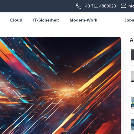
+49 711 4889020
in
Cloud
IT-Sicherheit
Modern-Work
Job
A