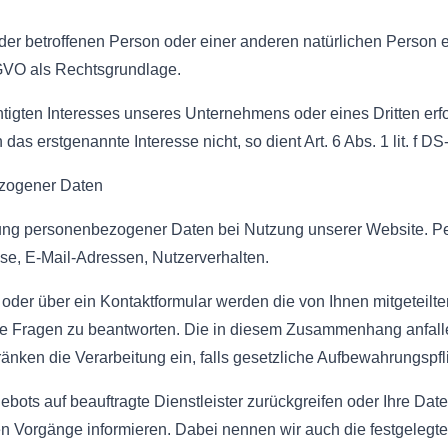
n der betroffenen Person oder einer anderen natürlichen Perso
S-GVO als Rechtsgrundlage.
htigten Interesses unseres Unternehmens oder eines Dritten erf
as erstgenannte Interesse nicht, so dient Art. 6 Abs. 1 lit. f 
ezogener Daten
bung personenbezogener Daten bei Nutzung unserer Website. P
sse, E-Mail-Adressen, Nutzerverhalten.
 oder über ein Kontaktformular werden die von Ihnen mitgeteilt
hre Fragen zu beantworten. Die in diesem Zusammenhang anfal
hränken die Verarbeitung ein, falls gesetzliche Aufbewahrungspf
gebots auf beauftragte Dienstleister zurückgreifen oder Ihre D
en Vorgänge informieren. Dabei nennen wir auch die festgelegte