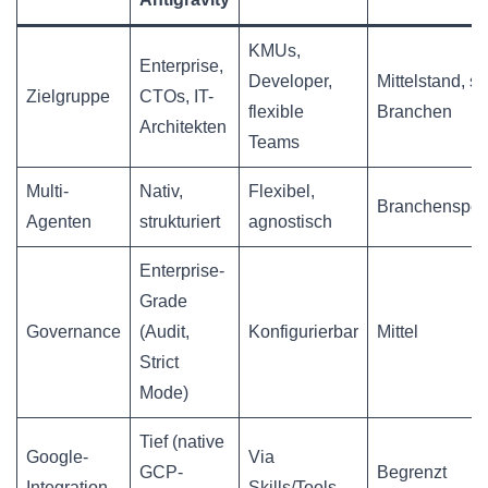
KMUs,
Enterprise,
Developer,
Mittelstand, s
Zielgruppe
CTOs, IT-
flexible
Branchen
Architekten
Teams
Multi-
Nativ,
Flexibel,
Branchenspezi
Agenten
strukturiert
agnostisch
Enterprise-
Grade
Governance
(Audit,
Konfigurierbar
Mittel
Strict
Mode)
Tief (native
Google-
Via
GCP-
Begrenzt
Integration
Skills/Tools