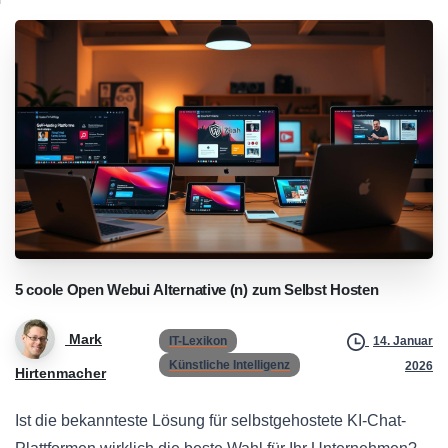
5
coole
Open
Webui
Alternative
(n)
zum
Selbst
Hosten
Mark
IT-Lexikon
14. Januar
Künstliche Intelligenz
2026
Hirtenmacher
Ist die bekannteste Lösung für selbstgehostete KI-Chat-