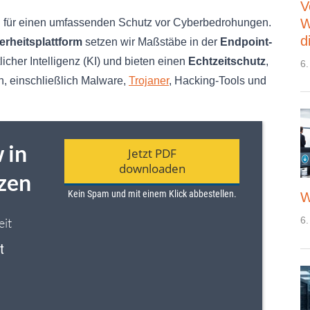
V
W
en für einen umfassenden Schutz vor Cyberbedrohungen.
d
erheitsplattform
setzen wir Maßstäbe in der
Endpoint-
icher Intelligenz (KI) und bieten einen
Echtzeitschutz
,
6.
n, einschließlich Malware,
Trojaner
, Hacking-Tools und
W
6.