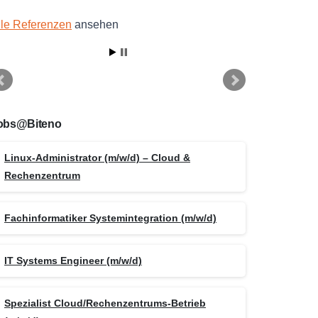
lle Referenzen
ansehen
obs@Biteno
Linux-Administrator (m/w/d) – Cloud &
Rechenzentrum
Fachinformatiker Systemintegration (m/w/d)
IT Systems Engineer (m/w/d)
Spezialist Cloud/Rechenzentrums-Betrieb