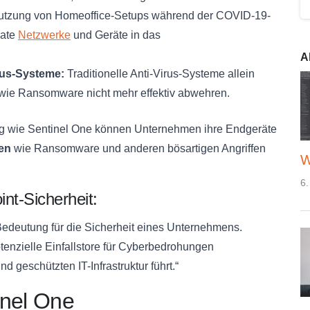
Nutzung von Homeoffice-Setups während der COVID-19-
vate
Netzwerke
und Geräte in das
A
irus-Systeme:
Traditionelle Anti-Virus-Systeme allein
ie Ransomware nicht mehr effektiv abwehren.
sung wie Sentinel One können Unternehmen ihre Endgeräte
en
wie Ransomware und anderen bösartigen Angriffen
W
6.
nt-Sicherheit:
Bedeutung für die Sicherheit eines Unternehmens.
enzielle Einfallstore für Cyberbedrohungen
 geschützten IT-Infrastruktur führt.“
inel One