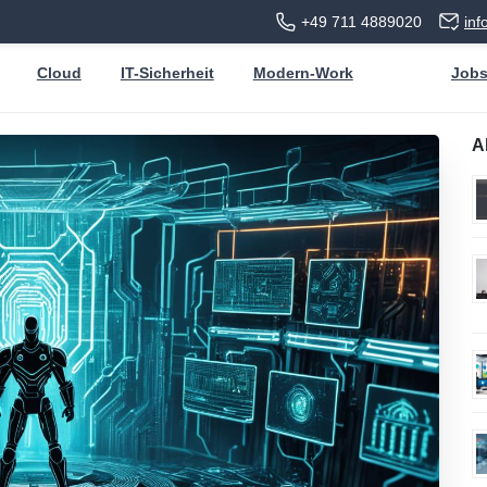
+49 711 4889020
in
Cloud
IT-Sicherheit
Modern-Work
Job
A