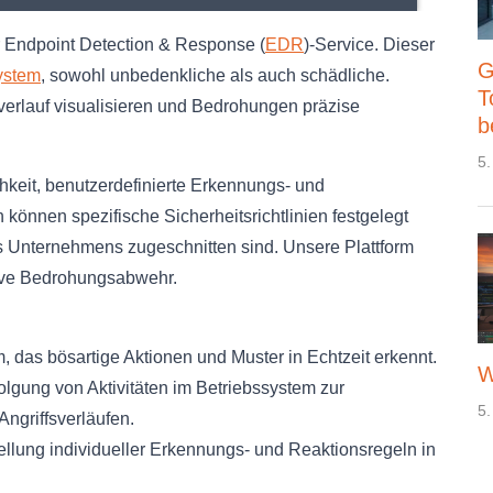
der Endpoint Detection & Response (
EDR
)-Service. Dieser
G
ystem
, sowohl unbedenkliche als auch schädliche.
T
verlauf visualisieren und Bedrohungen präzise
b
5.
keit, benutzerdefinierte Erkennungs- und
 können spezifische Sicherheitsrichtlinien festgelegt
es Unternehmens zugeschnitten sind. Unsere Plattform
ktive Bedrohungsabwehr.
, das bösartige Aktionen und Muster in Echtzeit erkennt.
W
olgung von Aktivitäten im Betriebssystem zur
5.
Angriffsverläufen.
ellung individueller Erkennungs- und Reaktionsregeln in