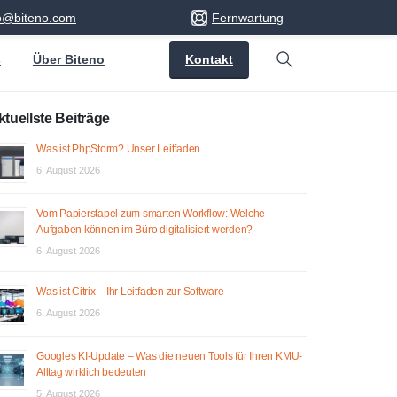
fo@biteno.com
Fernwartung
Kontakt
s
Über Biteno
Search
ktuellste Beiträge
Was ist PhpStorm? Unser Leitfaden.
6. August 2026
Vom Papierstapel zum smarten Workflow: Welche
Aufgaben können im Büro digitalisiert werden?
6. August 2026
Was ist Citrix – Ihr Leitfaden zur Software
6. August 2026
Googles KI-Update – Was die neuen Tools für Ihren KMU-
Alltag wirklich bedeuten
5. August 2026