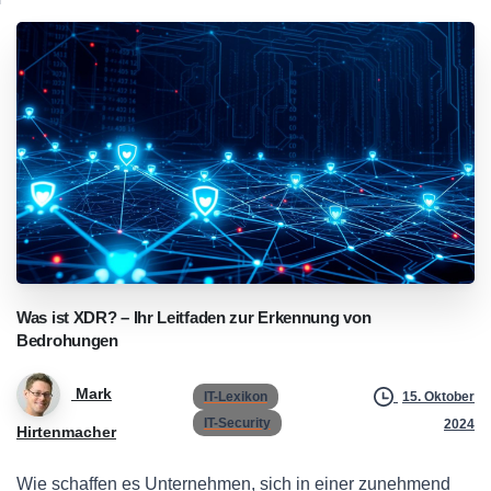
Was
ist
XDR?
–
Ihr
Leitfaden
zur
Erkennung
von
Bedrohungen
Mark
IT-Lexikon
15. Oktober
IT-Security
2024
Hirtenmacher
Wie schaffen es Unternehmen, sich in einer zunehmend