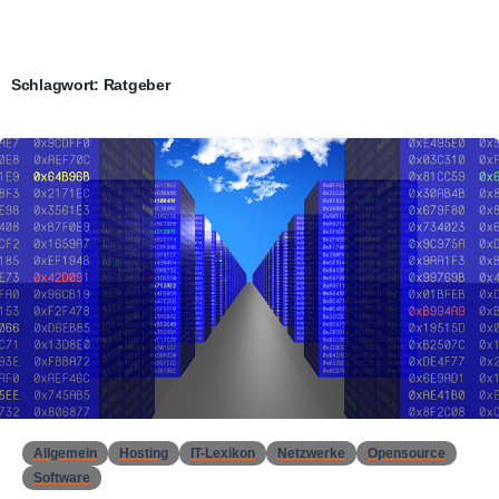
Schlagwort:
Ratgeber
0
Allgemein
Hosting
IT-Lexikon
Netzwerke
Opensource
Software