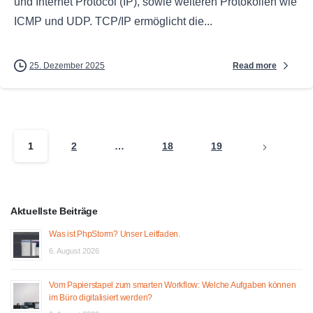
und Internet Protocol (IP), sowie weiteren Protokollen wie
ICMP und UDP. TCP/IP ermöglicht die...
Read more
25. Dezember 2025
1
2
…
18
19
Aktuellste Beiträge
Was ist PhpStorm? Unser Leitfaden.
6. August 2026
Vom Papierstapel zum smarten Workflow: Welche Aufgaben können
im Büro digitalisiert werden?