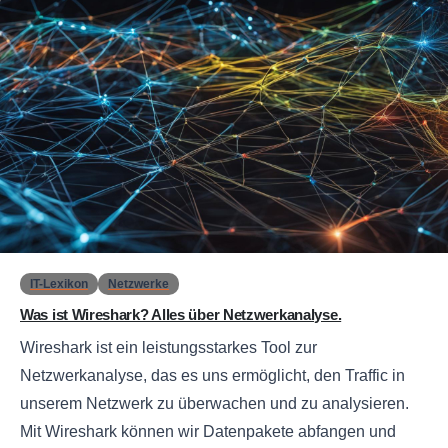
0
IT-Lexikon
Netzwerke
Was ist Wireshark? Alles über Netzwerkanalyse.
Wireshark ist ein leistungsstarkes Tool zur
Netzwerkanalyse, das es uns ermöglicht, den Traffic in
unserem Netzwerk zu überwachen und zu analysieren.
Mit Wireshark können wir Datenpakete abfangen und