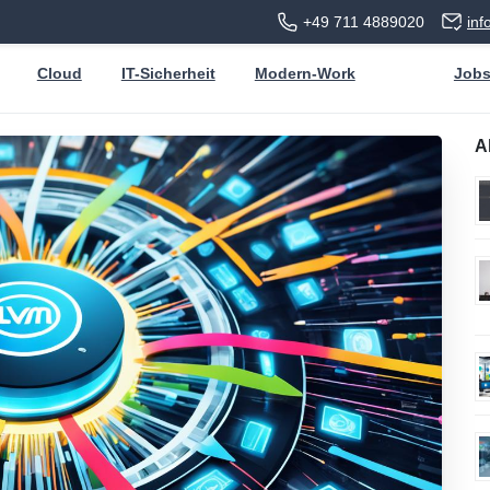
+49 711 4889020
in
Cloud
IT-Sicherheit
Modern-Work
Job
A