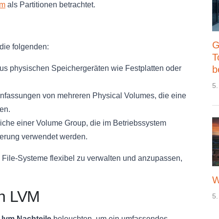
em
als Partitionen betrachtet.
G
die folgenden:
T
b
s physischen Speichergeräten wie Festplatten oder
5.
fassungen von mehreren Physical Volumes, die eine
en.
iche einer Volume Group, die im Betriebssystem
herung verwendet werden.
 File-Systeme flexibel zu verwalten und anzupassen,
W
on LVM
5.
d
lvm Nachteile
beleuchten, um ein umfassendes