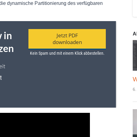
 die dynamische Partitionierung des verfügbaren
A
W
6.