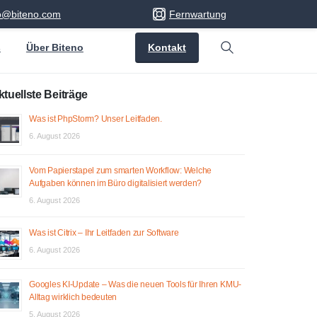
fo@biteno.com
Fernwartung
Kontakt
s
Über Biteno
Search
ktuellste Beiträge
Was ist PhpStorm? Unser Leitfaden.
6. August 2026
Vom Papierstapel zum smarten Workflow: Welche
Aufgaben können im Büro digitalisiert werden?
6. August 2026
Was ist Citrix – Ihr Leitfaden zur Software
6. August 2026
Googles KI-Update – Was die neuen Tools für Ihren KMU-
Alltag wirklich bedeuten
5. August 2026