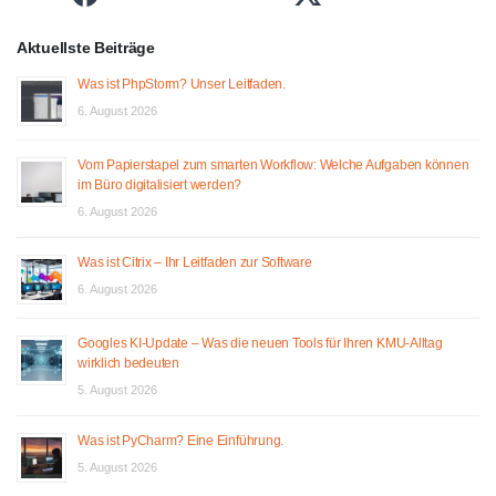
Aktuellste Beiträge
Was ist PhpStorm? Unser Leitfaden.
6. August 2026
Vom Papierstapel zum smarten Workflow: Welche Aufgaben können
im Büro digitalisiert werden?
6. August 2026
Was ist Citrix – Ihr Leitfaden zur Software
6. August 2026
Googles KI-Update – Was die neuen Tools für Ihren KMU-Alltag
wirklich bedeuten
5. August 2026
Was ist PyCharm? Eine Einführung.
5. August 2026