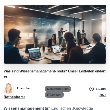
Was
sind
Wissensmanagement-Tools?
Unser
Leitfaden
erklärt
es.
Claudia
Dokumentation
11. Juni
IT-Lexikon
2026
Rothenhorst
Wissensmanagement
(im Englischen „Knowledge