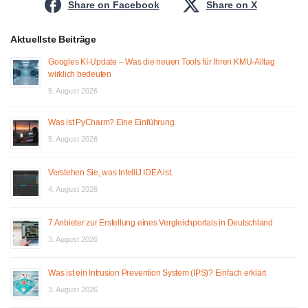
Share on Facebook
Share on X
Aktuellste Beiträge
Googles KI-Update – Was die neuen Tools für Ihren KMU-Alltag
wirklich bedeuten
5. August 2026
Was ist PyCharm? Eine Einführung.
5. August 2026
Verstehen Sie, was IntelliJ IDEA ist.
4. August 2026
7 Anbieter zur Erstellung eines Vergleichportals in Deutschland
3. August 2026
Was ist ein Intrusion Prevention System (IPS)? Einfach erklärt
3. August 2026