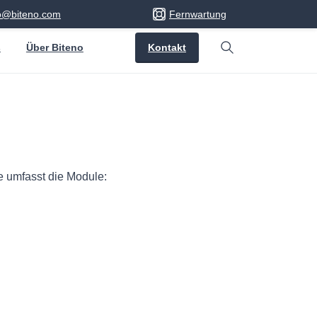
fo@biteno.com
Fernwartung
Kontakt
s
Über Biteno
Search
ie umfasst die Module: