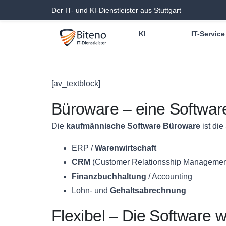
Der IT- und KI-Dienstleister aus Stuttgart
KI
IT-Service
[av_textblock]
Büroware – eine Software
Die
kaufmännische Software Büroware
ist die
ERP /
Warenwirtschaft
CRM
(Customer Relationsship Managemen
Finanzbuchhaltung
/ Accounting
Lohn- und
Gehaltsabrechnung
Flexibel – Die Software w