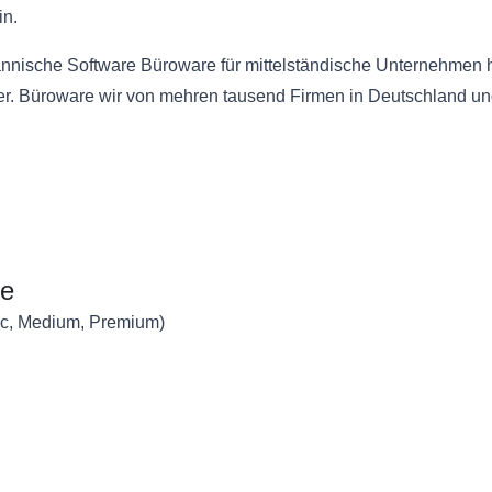
in.
männische Software Büroware für mittelständische Unternehmen h
ter. Büroware wir von mehren tausend Firmen in Deutschland und
re
sic, Medium, Premium)