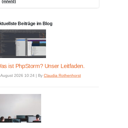
(m/w/d)
="php" data-wpil-keyword-link="linked">php</a> -u
ktuellste Beiträge im Blog
as ist PhpStorm? Unser Leitfaden.
 August 2026 10:24
|
By
Claudia Rothenhorst