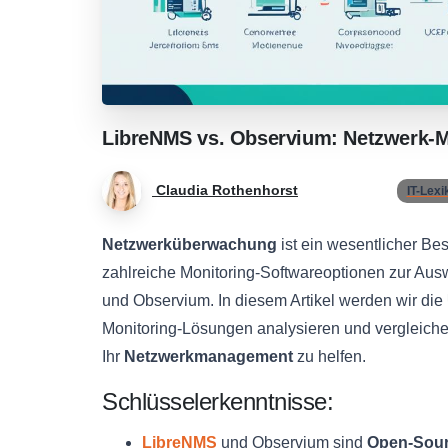
LibreNMS
vs.
Observium:
Netzwerk-M
Claudia Rothenhorst
IT-Lexi
Netzwerküberwachung
ist ein wesentlicher Be
zahlreiche Monitoring-Softwareoptionen zur Au
und Observium. In diesem Artikel werden wir die
Monitoring-Lösungen analysieren und vergleiche
Ihr
Netzwerkmanagement
zu helfen.
Schlüsselerkenntnisse:
LibreNMS
und Observium sind
Open-Sour