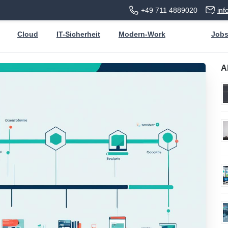
+49 711 4889020
in
Cloud
IT-Sicherheit
Modern-Work
Job
A