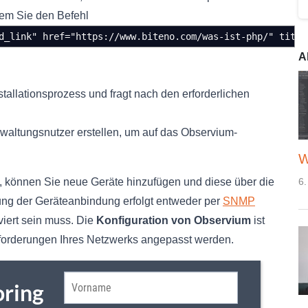
ndem Sie den Befehl
d_link" href="https://www.biteno.com/was-ist-php/" title
A
stallationsprozess und fragt nach den erforderlichen
rwaltungsnutzer erstellen, um auf das Observium-
W
6.
e, können Sie neue Geräte hinzufügen und diese über die
tung der Geräteanbindung erfolgt entweder per
SNMP
iert sein muss. Die
Konfiguration von Observium
ist
Anforderungen Ihres Netzwerks angepasst werden.