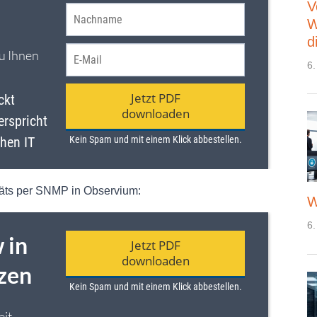
V
W
d
6.
Geräts per SNMP in Observium:
W
6.