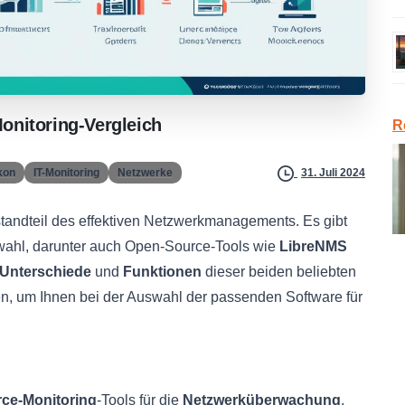
onitoring-Vergleich
R
kon
IT-Monitoring
Netzwerke
31. Juli 2024
standteil des effektiven Netzwerkmanagements. Es gibt
swahl, darunter auch Open-Source-Tools wie
LibreNMS
Unterschiede
und
Funktionen
dieser beiden beliebten
n, um Ihnen bei der Auswahl der passenden Software für
ce-Monitoring
-Tools für die
Netzwerküberwachung
.