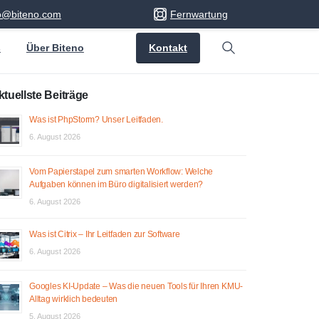
fo@biteno.com
Fernwartung
Kontakt
s
Über Biteno
Search
ktuellste Beiträge
Was ist PhpStorm? Unser Leitfaden.
6. August 2026
Vom Papierstapel zum smarten Workflow: Welche
Aufgaben können im Büro digitalisiert werden?
6. August 2026
Was ist Citrix – Ihr Leitfaden zur Software
6. August 2026
Googles KI-Update – Was die neuen Tools für Ihren KMU-
Alltag wirklich bedeuten
5. August 2026