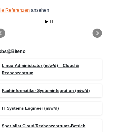
lle Referenzen
ansehen
obs@Biteno
Linux-Administrator (m/w/d) – Cloud &
Rechenzentrum
Fachinformatiker Systemintegration (m/w/d)
IT Systems Engineer (m/w/d)
Spezialist Cloud/Rechenzentrums-Betrieb