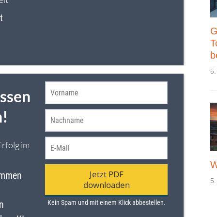
G
T
b
5.
W
5.