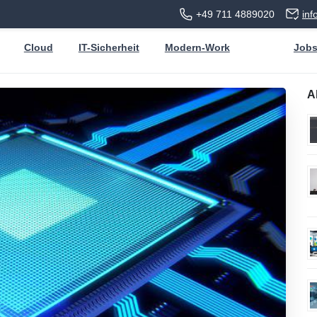
+49 711 4889020
in
Cloud
IT-Sicherheit
Modern-Work
Job
A