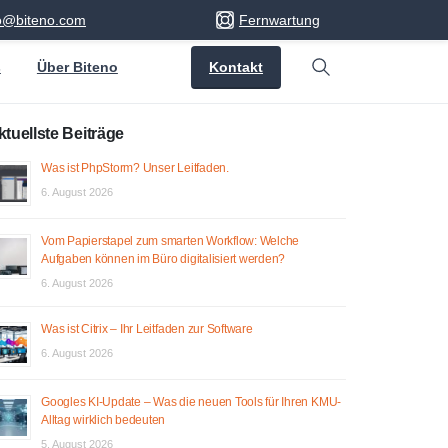
fo@biteno.com
Fernwartung
Kontakt
s
Über Biteno
Search
ktuellste Beiträge
Was ist PhpStorm? Unser Leitfaden.
6. August 2026
Vom Papierstapel zum smarten Workflow: Welche
Aufgaben können im Büro digitalisiert werden?
6. August 2026
Was ist Citrix – Ihr Leitfaden zur Software
6. August 2026
Googles KI-Update – Was die neuen Tools für Ihren KMU-
Alltag wirklich bedeuten
5. August 2026