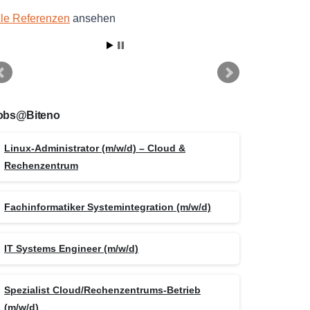
lle Referenzen
ansehen
obs@Biteno
Linux-Administrator (m/w/d) – Cloud &
Rechenzentrum
Fachinformatiker Systemintegration (m/w/d)
IT Systems Engineer (m/w/d)
Spezialist Cloud/Rechenzentrums-Betrieb
(m/w/d)