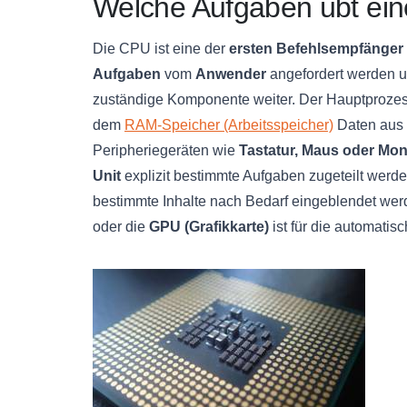
Welche Aufgaben übt ei
Die CPU ist eine der
ersten Befehlsempfänger
Aufgaben
vom
Anwender
angefordert werden un
zuständige Komponente weiter. Der Hauptprozesso
dem
RAM-Speicher (Arbeitsspeicher)
Daten aus u
Peripheriegeräten wie
Tastatur, Maus oder Mon
Unit
explizit bestimmte Aufgaben zugeteilt werd
bestimmte Inhalte nach Bedarf eingeblendet we
oder die
GPU (Grafikkarte)
ist für die automatis