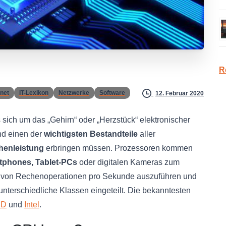
R
rnet
IT-Lexikon
Netzwerke
Software
12. Februar 2020
 sich um das „Gehirn“ oder „Herzstück“ elektronischer
nd einen der
wichtigsten Bestandteile
aller
henleistung
erbringen müssen. Prozessoren kommen
tphones, Tablet-PCs
oder digitalen Kameras zum
den von Rechenoperationen pro Sekunde auszuführen und
unterschiedliche Klassen eingeteilt. Die bekanntesten
MD
und
Intel
.