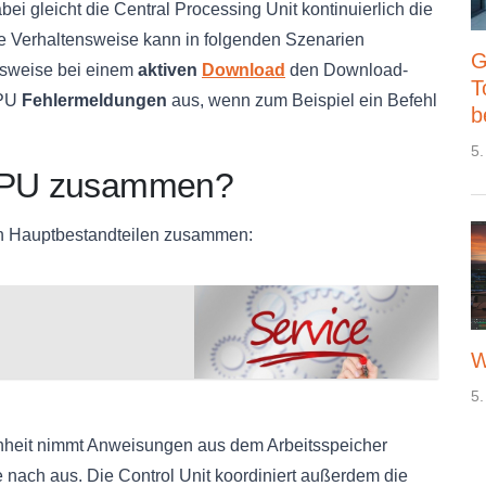
i gleicht die Central Processing Unit kontinuierlich die
se Verhaltensweise kann in folgenden Szenarien
G
lsweise bei einem
aktiven
Download
den Download-
T
CPU
Fehlermeldungen
aus, wenn zum Beispiel ein Befehl
b
5.
 CPU zusammen?
den Hauptbestandteilen zusammen:
W
5.
inheit nimmt Anweisungen aus dem Arbeitsspeicher
e nach aus. Die Control Unit koordiniert außerdem die