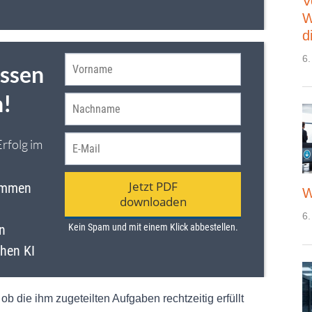
V
W
d
6.
W
6.
, ob die ihm zugeteilten Aufgaben rechtzeitig erfüllt