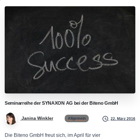
Seminarreihe
der
SYNAXON
AG
bei
der
Biteno
GmbH
Janina Winkler
Allgemein
22. März 2016
Die Biteno GmbH freut sich, im April für vier