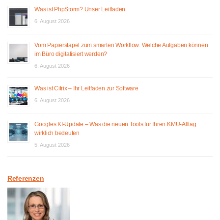
Was ist PhpStorm? Unser Leitfaden.
6. August 2026
Vom Papierstapel zum smarten Workflow: Welche Aufgaben können
im Büro digitalisiert werden?
6. August 2026
Was ist Citrix – Ihr Leitfaden zur Software
6. August 2026
Googles KI-Update – Was die neuen Tools für Ihren KMU-Alltag
wirklich bedeuten
5. August 2026
Referenzen