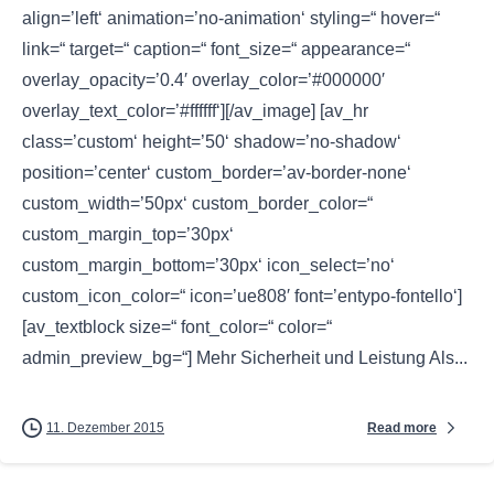
align=’left‘ animation=’no-animation‘ styling=“ hover=“
link=“ target=“ caption=“ font_size=“ appearance=“
overlay_opacity=’0.4′ overlay_color=’#000000′
overlay_text_color=’#ffffff‘][/av_image] [av_hr
class=’custom‘ height=’50‘ shadow=’no-shadow‘
position=’center‘ custom_border=’av-border-none‘
custom_width=’50px‘ custom_border_color=“
custom_margin_top=’30px‘
custom_margin_bottom=’30px‘ icon_select=’no‘
custom_icon_color=“ icon=’ue808′ font=’entypo-fontello‘]
[av_textblock size=“ font_color=“ color=“
admin_preview_bg=“] Mehr Sicherheit und Leistung Als...
Read more
11. Dezember 2015