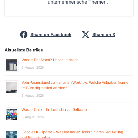
unternehmerische Themen.
Share on Facebook
Share on X
Aktuellste Beiträge
Was ist PhpStorm? Unser Leitfaden.
6. August 2026
Vom Papierstapel zum smarten Workflow: Welche Aufgaben können
im Büro digitalisiert werden?
6. August 2026
Was ist Citrix – Ihr Leitfaden zur Software
6. August 2026
Googles KI-Update – Was die neuen Tools für Ihren KMU-Alltag
wirklich bedeuten