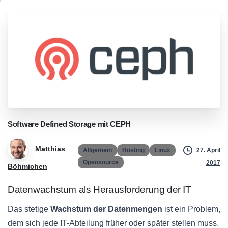
Software
Defined
Storage
mit
CEPH
Matthias
Allgemein
Hosting
Linux
27. April
Opensource
2017
Böhmichen
Datenwachstum als Herausforderung der IT
Das stetige
Wachstum der Datenmengen
ist ein Problem,
dem sich jede IT-Abteilung früher oder später stellen muss.