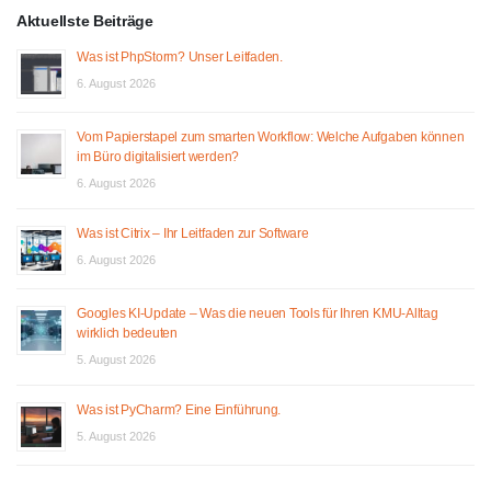
Aktuellste Beiträge
Was ist PhpStorm? Unser Leitfaden.
6. August 2026
Vom Papierstapel zum smarten Workflow: Welche Aufgaben können
im Büro digitalisiert werden?
6. August 2026
Was ist Citrix – Ihr Leitfaden zur Software
6. August 2026
Googles KI-Update – Was die neuen Tools für Ihren KMU-Alltag
wirklich bedeuten
5. August 2026
Was ist PyCharm? Eine Einführung.
5. August 2026