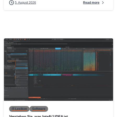
Read more
5. August 2026
0
IT-Lexikon
Software
Verstehen Sie, was IntelliJ IDEA ist.