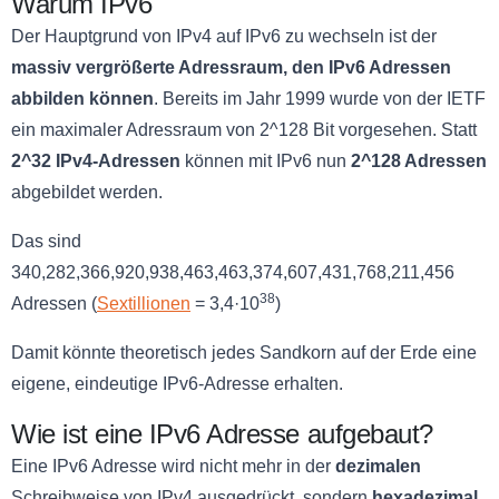
Warum IPv6
Der Hauptgrund von IPv4 auf IPv6 zu wechseln ist der
massiv vergrößerte Adressraum, den IPv6 Adressen
abbilden können
. Bereits im Jahr 1999 wurde von der IETF
ein maximaler Adressraum von 2^128 Bit vorgesehen. Statt
2^32 IPv4-Adressen
können mit IPv6 nun
2^128 Adressen
abgebildet werden.
Das sind
340,282,366,920,938,463,463,374,607,431,768,211,456
38
Adressen (
Sextillionen
= 3,4·10
)
Damit könnte theoretisch jedes Sandkorn auf der Erde eine
eigene, eindeutige IPv6-Adresse erhalten.
Wie ist eine IPv6 Adresse aufgebaut?
Eine IPv6 Adresse wird nicht mehr in der
dezimalen
Schreibweise von IPv4 ausgedrückt, sondern
hexadezimal
.