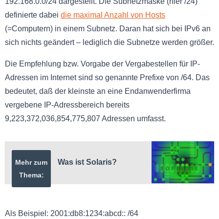
192.168.0.0/24 dargestellt. Die Subnetzmaske (hier /24)
definierte dabei
die maximal Anzahl von Hosts
(=Computern) in einem Subnetz. Daran hat sich bei IPv6 an
sich nichts geändert – lediglich die Subnetze werden größer.
Die Empfehlung bzw. Vorgabe der Vergabestellen für IP-
Adressen im Internet sind so genannte Prefixe von /64. Das
bedeutet, daß der kleinste an eine Endanwenderfirma
vergebene IP-Adressbereich bereits
9,223,372,036,854,775,807 Adressen umfasst.
Was ist Solaris?
Mehr zum
Thema:
Als Beispiel: 2001:db8:1234:abcd:: /64