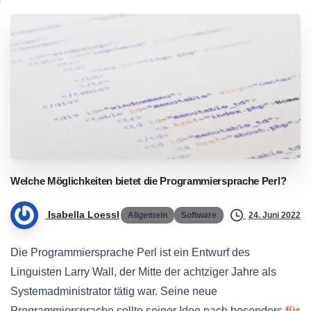
Welche
Möglichkeiten
bietet
die
Programmiersprache
Perl?
Isabella Loessl
Allgemein
Software
24. Juni 2022
Die Programmiersprache Perl ist ein Entwurf des
Linguisten Larry Wall, der Mitte der achtziger Jahre als
Systemadministrator tätig war. Seine neue
Programmiersprache sollte seiner Idee nach besonders
für