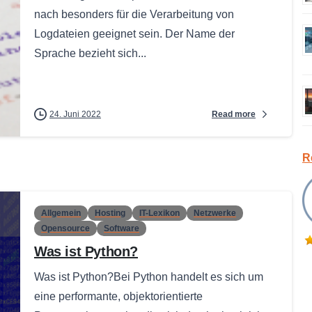
nach besonders für die Verarbeitung von
Logdateien geeignet sein. Der Name der
Sprache bezieht sich...
Read more
24. Juni 2022
R
Allgemein
Hosting
IT-Lexikon
Netzwerke
Opensource
Software
Was ist Python?
Was ist Python?Bei Python handelt es sich um
eine performante, objektorientierte