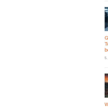
G
T
b
5.
W