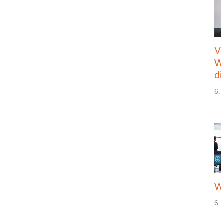
V
W
d
6.
W
6.