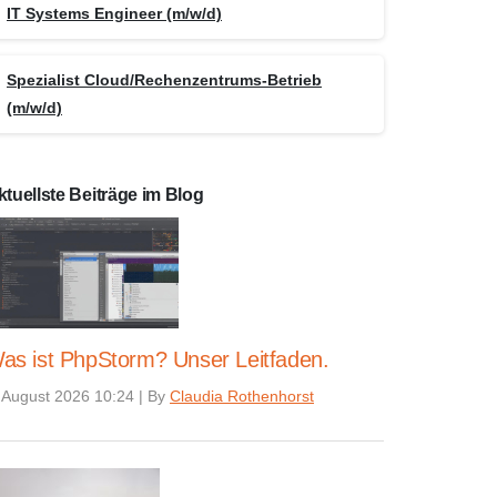
IT Systems Engineer (m/w/d)
Spezialist Cloud/Rechenzentrums-Betrieb
(m/w/d)
ktuellste Beiträge im Blog
as ist PhpStorm? Unser Leitfaden.
 August 2026 10:24
|
By
Claudia Rothenhorst