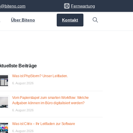
fo@biteno.com
Fernwartung
Kontakt
s
Über Biteno
Search
ktuellste Beiträge
Was ist PhpStorm? Unser Leitfaden.
6. August 2026
Vom Papierstapel zum smarten Workflow: Welche
Aufgaben können im Büro digitalisiert werden?
6. August 2026
Was ist Citrix – Ihr Leitfaden zur Software
6. August 2026