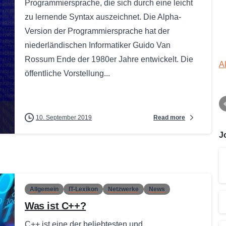
Programmiersprache, die sich durch eine leicht
zu lernende Syntax auszeichnet. Die Alpha-
Version der Programmiersprache hat der
niederländischen Informatiker Guido Van
Rossum Ende der 1980er Jahre entwickelt. Die
A
öffentliche Vorstellung...
Read more
10. September 2019
J
Allgemein
IT-Lexikon
Netzwerke
News
Was ist C++?
C++ ist eine der beliebtesten und