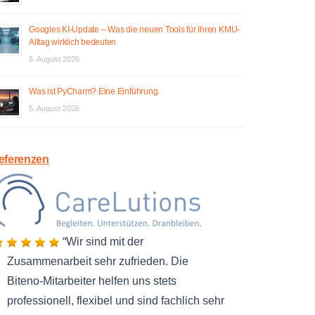
Googles KI-Update – Was die neuen Tools für Ihren KMU-
Alltag wirklich bedeuten
5. August 2026
Was ist PyCharm? Eine Einführung.
5. August 2026
eferenzen
Wir sind mit der
Zusammenarbeit sehr zufrieden. Die
Biteno-Mitarbeiter helfen uns stets
professionell, flexibel und sind fachlich sehr