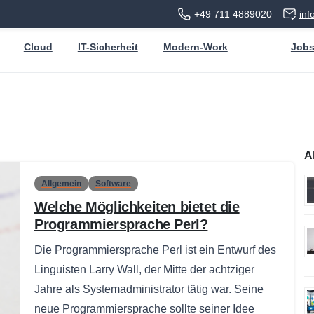
+49 711 4889020
in
Cloud
IT-Sicherheit
Modern-Work
Job
A
Allgemein
Software
Welche Möglichkeiten bietet die
Programmiersprache Perl?
Die Programmiersprache Perl ist ein Entwurf des
Linguisten Larry Wall, der Mitte der achtziger
Jahre als Systemadministrator tätig war. Seine
neue Programmiersprache sollte seiner Idee