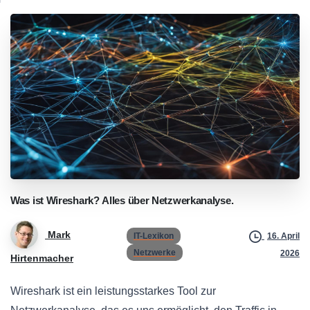
Was
ist
Wireshark?
Alles
über
Netzwerkanalyse.
Mark
IT-Lexikon
16. April
Netzwerke
2026
Hirtenmacher
Wireshark ist ein leistungsstarkes Tool zur