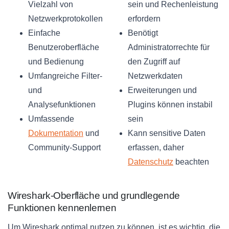
Vielzahl von
sein und Rechenleistung
Netzwerkprotokollen
erfordern
Einfache
Benötigt
Benutzeroberfläche
Administratorrechte für
und Bedienung
den Zugriff auf
Umfangreiche Filter-
Netzwerkdaten
und
Erweiterungen und
Analysefunktionen
Plugins können instabil
Umfassende
sein
Dokumentation
und
Kann sensitive Daten
Community-Support
erfassen, daher
Datenschutz
beachten
Wireshark-Oberfläche und grundlegende
Funktionen kennenlernen
Um Wireshark optimal nutzen zu können, ist es wichtig, die