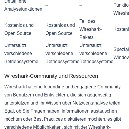
Detaillierte
–
–
Funkti
Analysefunktionen
Wiresh
Teil des
Kostenlos und
Kostenlos und
Wireshark-
Kosten
Open Source
Open Source
Pakets
Unterstützt
Unterstützt
Unterstützt
Speziali
verschiedene
verschiedene
verschiedene
Windo
Betriebssysteme
Betriebssysteme
Betriebssysteme
Wireshark-Community und Ressourcen
Wireshark hat eine lebendige und engagierte Community
von Benutzern und Entwicklern, die sich gegenseitig
unterstützen und ihr Wissen über Netzwerkanalyse teilen.
Egal, ob Sie Fragen haben, Informationen austauschen
möchten oder Best Practices diskutieren möchten, es gibt
verschiedene Möglichkeiten, sich mit der Wireshark-