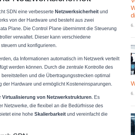
V
W
icht SDN eine verbesserte
Netzwerksicherheit
und
d
werks von der Hardware und besteht aus zwei
6.
ata Plane. Die Control Plane übernimmt die Steuerung
oller verwaltet. Dieser kann verschiedene
teuern und konfigurieren.
rden, da Informationen automatisch im Netzwerk verteilt
gt werden können. Durch die zentrale Kontrolle des
n
bereitstellen und die Übertragungsstrecken optimal
W
ung der Hardware und ermöglicht Kosteneinsparungen.
6.
r
Virtualisierung von Netzwerkstrukturen
. Es
er Netzwerke, die flexibel an die Bedürfnisse des
ietet eine hohe
Skalierbarkeit
und vereinfacht die