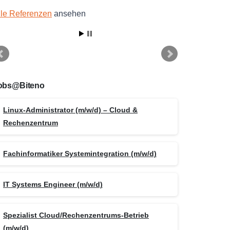
lle Referenzen
ansehen
obs@Biteno
Linux-Administrator (m/w/d) – Cloud &
Rechenzentrum
Fachinformatiker Systemintegration (m/w/d)
IT Systems Engineer (m/w/d)
Spezialist Cloud/Rechenzentrums-Betrieb
(m/w/d)