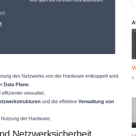
A
W
erung des Netzwerks von der Hardware entkoppelt wird.
6.
er
Data Plane
.
ffizienter verwaltet.
tzwerkstrukturen
und die effektive
Verwaltung von
re Nutzung der Hardware.
und Netzwerksicherheit