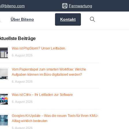
fo@biteno.com
Fernwartung
Kontakt
s
Über Biteno
Search
ktuellste Beiträge
Was ist PhpStorm? Unser Leitfaden.
6. August 2026
Vom Papierstapel zum smarten Workflow: Welche
Aufgaben können im Büro digitalisiert werden?
6. August 2026
Was ist Citrix – Ihr Leitfaden zur Software
6. August 2026
Googles KI-Update – Was die neuen Tools für Ihren KMU-
Alltag wirklich bedeuten
5. August 2026