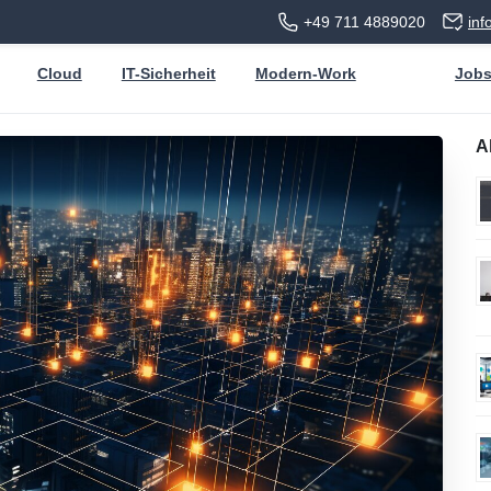
+49 711 4889020
in
Cloud
IT-Sicherheit
Modern-Work
Job
A