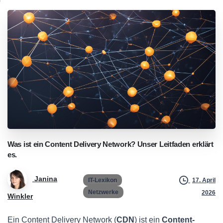
Was
ist
ein
Content
Delivery
Network?
Unser
Leitfaden
erklärt
es.
Janina
IT-Lexikon
17. April
Netzwerke
2026
Winkler
Ein Content Delivery Network (
CDN
) ist ein
Content-