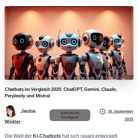
Chatbots
im
Vergleich
2025:
ChatGPT,
Gemini,
Claude,
Perplexity
und
Mistral
Janina
30. September
Künstliche
Intelligenz
2025
Winkler
Die Welt der
KI-Chatbots
hat sich rasant entwickelt.