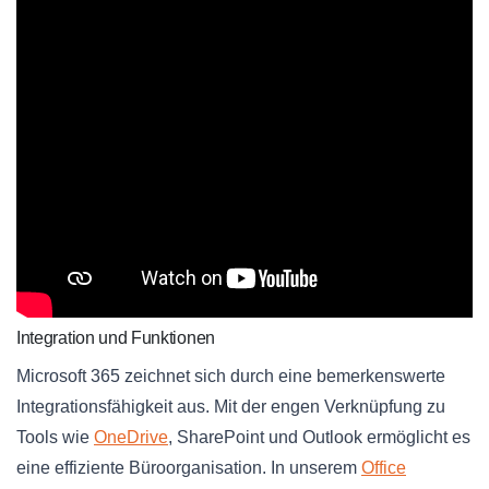
Integration und Funktionen
Microsoft 365 zeichnet sich durch eine bemerkenswerte
Integrationsfähigkeit aus. Mit der engen Verknüpfung zu
Tools wie
OneDrive
, SharePoint und Outlook ermöglicht es
eine effiziente Büroorganisation. In unserem
Office