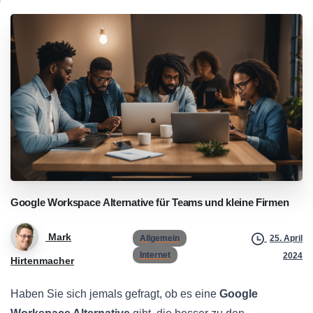
Google
Workspace
Alternative
für
Teams
und
kleine
Firmen
Mark
Allgemein
25. April
Internet
2024
Hirtenmacher
Haben Sie sich jemals gefragt, ob es eine
Google