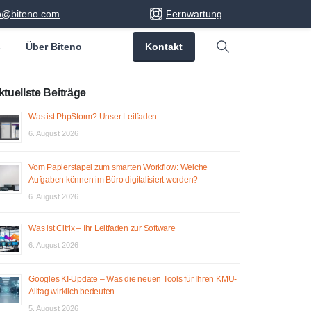
fo@biteno.com
Fernwartung
Kontakt
s
Über Biteno
Search
ktuellste Beiträge
Was ist PhpStorm? Unser Leitfaden.
6. August 2026
Vom Papierstapel zum smarten Workflow: Welche
Aufgaben können im Büro digitalisiert werden?
6. August 2026
Was ist Citrix – Ihr Leitfaden zur Software
6. August 2026
Googles KI-Update – Was die neuen Tools für Ihren KMU-
Alltag wirklich bedeuten
5. August 2026