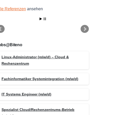
lle Referenzen
ansehen
obs@Biteno
Linux-Administrator (m/w/d) – Cloud &
Rechenzentrum
Fachinformatiker Systemintegration (m/w/d)
IT Systems Engineer (m/w/d)
Spezialist Cloud/Rechenzentrums-Betrieb