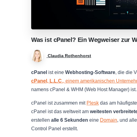
Was
ist
cPanel?
Ein
Wegweiser
zur
W
Claudia Rothenhorst
cPanel
ist eine
Webhosting-Software
, die die
cPanel, L.L.C
., einem amerikanischen Unterne
namens cPanel & WHM (Web Host Manager) ist.
cPanel ist zusammen mit
Plesk
das am häufigste
cPanel ist das weltweit am
weitesten verbreite
erstellen
alle 6 Sekunden
eine
Domain
, und al
Control Panel erstellt.