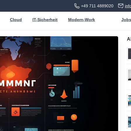
+49 711 4889020
in
Cloud
IT-Sicherheit
Modern-Work
Job
A