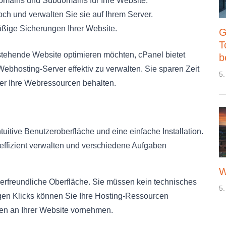
Domains und Subdomains für Ihre Website.
ch und verwalten Sie sie auf Ihrem Server.
äßige Sicherungen Ihrer Website.
G
T
stehende Website optimieren möchten, cPanel bietet
b
bhosting-Server effektiv zu verwalten. Sie sparen Zeit
5.
ber Ihre Webressourcen behalten.
ntuitive Benutzeroberfläche und eine einfache Installation.
effizient verwalten und verschiedene Aufgaben
W
tzerfreundliche Oberfläche. Sie müssen kein technisches
5.
igen Klicks können Sie Ihre Hosting-Ressourcen
en an Ihrer Website vornehmen.