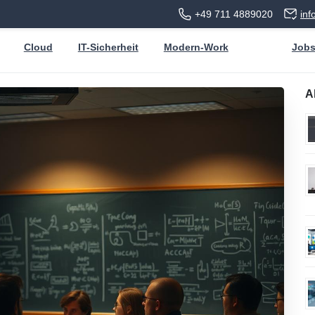
+49 711 4889020
in
Cloud
IT-Sicherheit
Modern-Work
Job
A