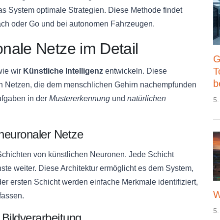
as System optimale Strategien. Diese Methode findet
ach oder Go und bei autonomen Fahrzeugen.
nale Netze im Detail
G
T
wie wir
Künstliche Intelligenz
entwickeln. Diese
b
nalen Netzen, die dem menschlichen Gehirn nachempfunden
ufgaben in der
Mustererkennung
und
natürlichen
5.
 neuronaler Netze
chichten von künstlichen Neuronen. Jede Schicht
hste weiter. Diese Architektur ermöglicht es dem System,
er ersten Schicht werden einfache Merkmale identifiziert,
W
fassen.
5.
 Bildverarbeitung