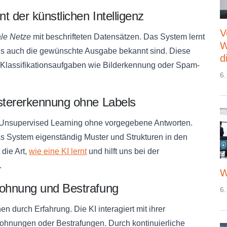
 der künstlichen Intelligenz
V
le Netze
mit beschrifteten Datensätzen. Das System lernt
W
ls auch die gewünschte Ausgabe bekannt sind. Diese
d
ür Klassifikationsaufgaben wie Bilderkennung oder Spam-
6.
stererkennung ohne Labels
 Unsupervised Learning ohne vorgegebene Antworten.
as System eigenständig Muster und Strukturen in den
die Art,
wie eine KI lernt
und hilft uns bei der
.
W
lohnung und Bestrafung
6.
n durch Erfahrung. Die KI interagiert mit ihrer
hnungen oder Bestrafungen. Durch kontinuierliche