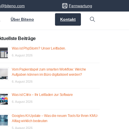
fo@biteno.com
Fernwartung
Kontakt
s
Über Biteno
Search
ktuellste Beiträge
Was ist PhpStorm? Unser Leitfaden.
6. August 2026
Vom Papierstapel zum smarten Workflow: Welche
Aufgaben können im Büro digitalisiert werden?
6. August 2026
Was ist Citrix – Ihr Leitfaden zur Software
6. August 2026
Googles KI-Update – Was die neuen Tools für Ihren KMU-
Alltag wirklich bedeuten
5. August 2026