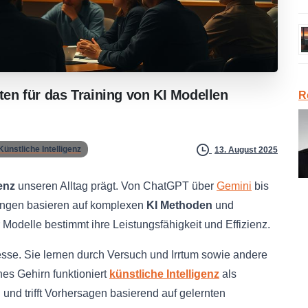
ten
für
das
Training
von
KI
Modellen
R
Künstliche Intelligenz
13. August 2025
genz
unseren Alltag prägt. Von ChatGPT über
Gemini
bis
ungen basieren auf komplexen
KI Methoden
und
Modelle bestimmt ihre Leistungsfähigkeit und Effizienz.
sse. Sie lernen durch Versuch und Irrtum sowie andere
es Gehirn funktioniert
künstliche Intelligenz
als
 und trifft Vorhersagen basierend auf gelernten