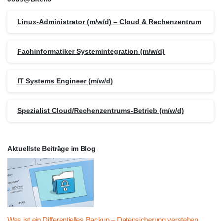
Linux-Administrator (m/w/d) – Cloud & Rechenzentrum
Fachinformatiker Systemintegration (m/w/d)
IT Systems Engineer (m/w/d)
Spezialist Cloud/Rechenzentrums-Betrieb (m/w/d)
Aktuellste Beiträge im Blog
Was ist ein Differentielles Backup – Datensicherung verstehen