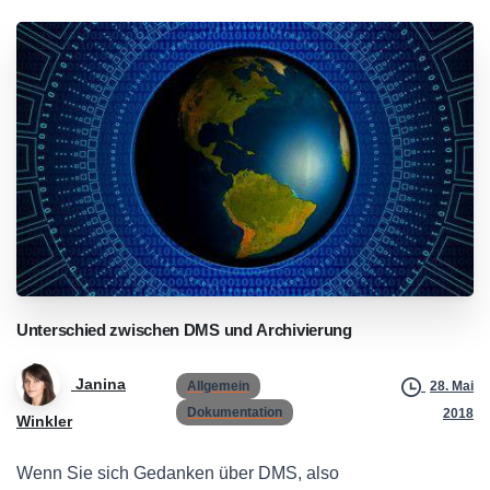
Unterschied
zwischen
DMS
und
Archivierung
Janina
Allgemein
28. Mai
Dokumentation
2018
Winkler
Wenn Sie sich Gedanken über
DMS
, also