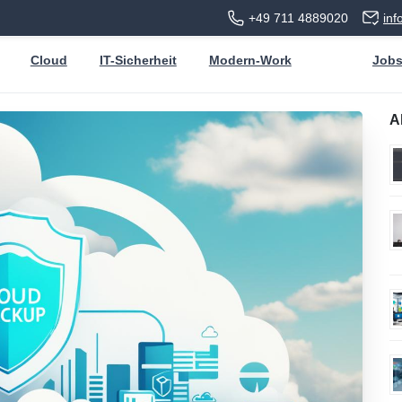
+49 711 4889020
in
Cloud
IT-Sicherheit
Modern-Work
Job
A