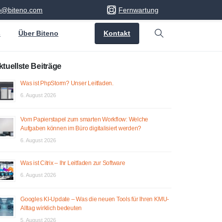
fo@biteno.com
Fernwartung
Kontakt
s
Über Biteno
Search
ktuellste Beiträge
Was ist PhpStorm? Unser Leitfaden.
6. August 2026
Vom Papierstapel zum smarten Workflow: Welche
Aufgaben können im Büro digitalisiert werden?
6. August 2026
Was ist Citrix – Ihr Leitfaden zur Software
6. August 2026
Googles KI-Update – Was die neuen Tools für Ihren KMU-
Alltag wirklich bedeuten
5. August 2026