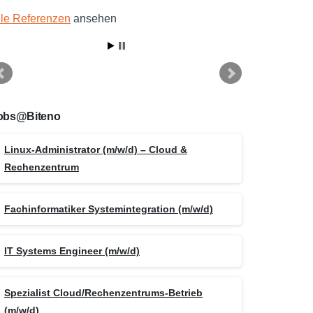
lle Referenzen
ansehen
obs@Biteno
Linux-Administrator (m/w/d) – Cloud &
Rechenzentrum
Fachinformatiker Systemintegration (m/w/d)
IT Systems Engineer (m/w/d)
Spezialist Cloud/Rechenzentrums-Betrieb
(m/w/d)