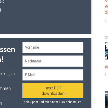
V
W
d
6.
W
6.