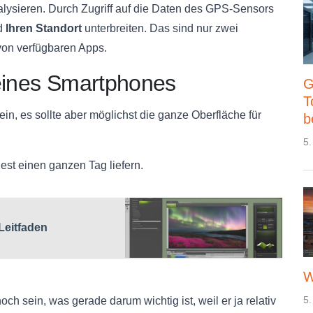
alysieren. Durch Zugriff auf die Daten des GPS-Sensors
nd
Ihren Standort
unterbreiten. Das sind nur zwei
von verfügbaren Apps.
t eines Smartphones
G
T
ein, es sollte aber möglichst die ganze Oberfläche für
b
5.
est einen ganzen Tag liefern.
Leitfaden
W
5.
ch sein, was gerade darum wichtig ist, weil er ja relativ