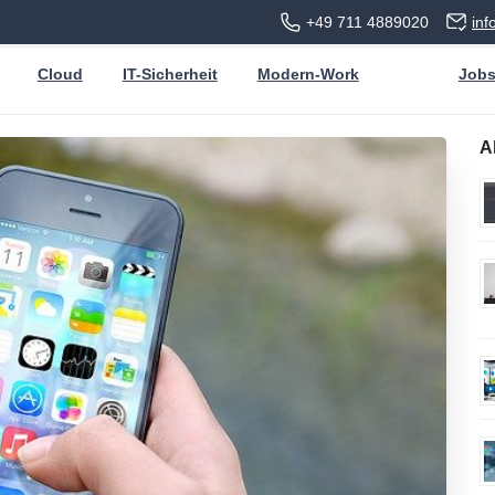
+49 711 4889020
in
Cloud
IT-Sicherheit
Modern-Work
Job
A