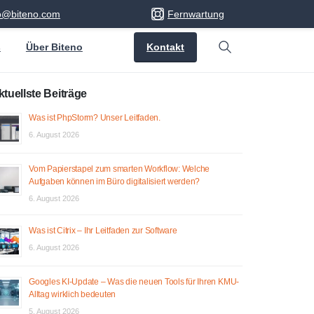
fo@biteno.com
Fernwartung
Kontakt
s
Über Biteno
Search
ktuellste Beiträge
Was ist PhpStorm? Unser Leitfaden.
6. August 2026
Vom Papierstapel zum smarten Workflow: Welche
Aufgaben können im Büro digitalisiert werden?
6. August 2026
Was ist Citrix – Ihr Leitfaden zur Software
6. August 2026
Googles KI-Update – Was die neuen Tools für Ihren KMU-
Alltag wirklich bedeuten
5. August 2026