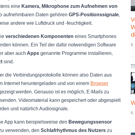
stens eine
Kamera, Mikrophone zum Aufnehmen von
so aufnehmbaren Daten gehören
GPS-Positionssignale
,
V
e andere wie Luftdruck und -feuchtigkeit.
W
d
die
verschiedenen Komponenten
eines Smartphones
6.
 werden können. Ein Teil der dafür notwendigen Software
er aber auch
Apps
genannte Programme installieren,
t
sind.
er die Verbindungsprotokolle können also Daten aus
m Internet heruntergeladen und von einem
Browser
gezeigt werden. Genauso ist es möglich, E-Mails zu
rsenden. Videomaterial kann gespeichert oder abgespielt
W
rden und natürlich Audiosignale.
6.
ne App kann beispielsweise den
Bewegungssensor
zu verwenden, den
Schlafrhythmus des Nutzers
zu