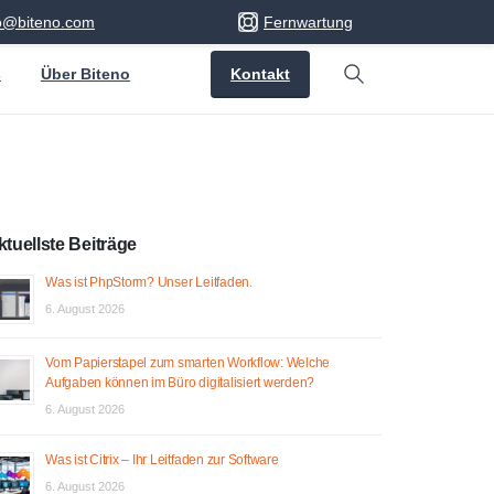
fo@biteno.com
Fernwartung
Kontakt
s
Über Biteno
Search
ktuellste Beiträge
Was ist PhpStorm? Unser Leitfaden.
6. August 2026
Vom Papierstapel zum smarten Workflow: Welche
Aufgaben können im Büro digitalisiert werden?
6. August 2026
Was ist Citrix – Ihr Leitfaden zur Software
6. August 2026