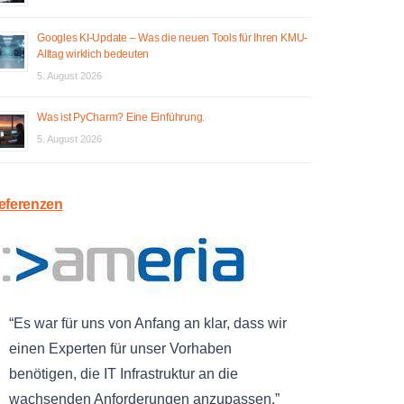
Googles KI-Update – Was die neuen Tools für Ihren KMU-
Alltag wirklich bedeuten
5. August 2026
Was ist PyCharm? Eine Einführung.
5. August 2026
eferenzen
Es war für uns von Anfang an klar, dass wir
einen Experten für unser Vorhaben
benötigen, die IT Infrastruktur an die
wachsenden Anforderungen anzupassen.