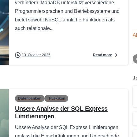
verhindern. MariaDB unterstützt verschiedene
Programmiersprachen und Betriebssysteme und
bietet sowohl NoSQL-ähnliche Funktionen als
auch relationale...
A
Read more
13. Oktober 2025
J
Datenbanken
IT-Lexikon
Unsere Analyse der SQL Express
Limitierungen
Unsere Analyse der SQL Express Limitierungen
umfasst die Einschränkungen und Unterschiede