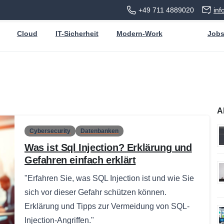
+49 711 4889020
in
Cloud
IT-Sicherheit
Modern-Work
Job
A
Cybersecurity
Datenbanken
Was ist Sql Injection? Erklärung und
Gefahren einfach erklärt
"Erfahren Sie, was SQL Injection ist und wie Sie
sich vor dieser Gefahr schützen können.
Erklärung und Tipps zur Vermeidung von SQL-
Injection-Angriffen."