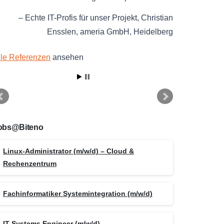
Echte IT-Profis für unser Projekt
Christian
Ensslen
ameria GmbH
Heidelberg
lle Referenzen
ansehen
obs@Biteno
Linux-Administrator (m/w/d) – Cloud &
Rechenzentrum
Fachinformatiker Systemintegration (m/w/d)
IT Systems Engineer (m/w/d)