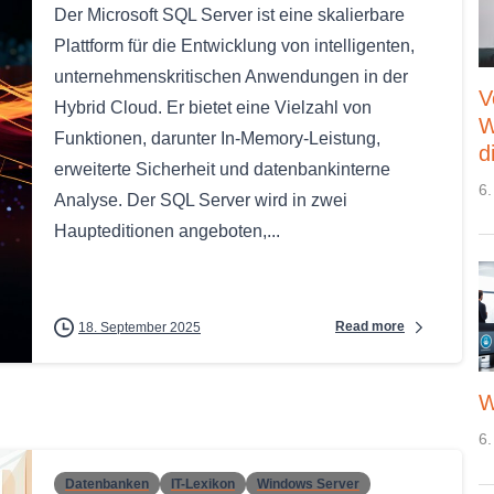
Der Microsoft SQL Server ist eine skalierbare
Plattform für die Entwicklung von intelligenten,
unternehmenskritischen Anwendungen in der
V
Hybrid Cloud. Er bietet eine Vielzahl von
W
Funktionen, darunter In-Memory-Leistung,
d
erweiterte Sicherheit und datenbankinterne
6.
Analyse. Der SQL Server wird in zwei
Haupteditionen angeboten,...
Read more
18. September 2025
W
6.
Datenbanken
IT-Lexikon
Windows Server