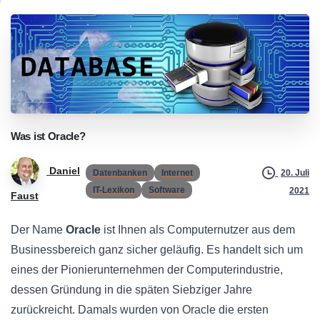
Was
ist
Oracle?
Daniel
Datenbanken
Internet
20. Juli
IT-Lexikon
Software
2021
Faust
Der Name
Oracle
ist Ihnen als Computernutzer aus dem
Businessbereich ganz sicher geläufig. Es handelt sich um
eines der Pionierunternehmen der Computerindustrie,
dessen Gründung in die späten Siebziger Jahre
zurückreicht. Damals wurden von Oracle die ersten