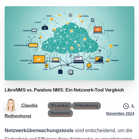
LibreNMS
vs.
Pandora
NMS:
Ein
Netzwerk-Tool
Vergleich
Claudia
IT-Lexikon
IT-Monitoring
4.
Netzwerke
November 2024
Rothenhorst
Netzwerküberwachungstools
sind entscheidend, um die